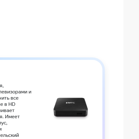
я,
левизорами и
чить все
е в HD
чивает
я. Имеет
ус,
м
тельский