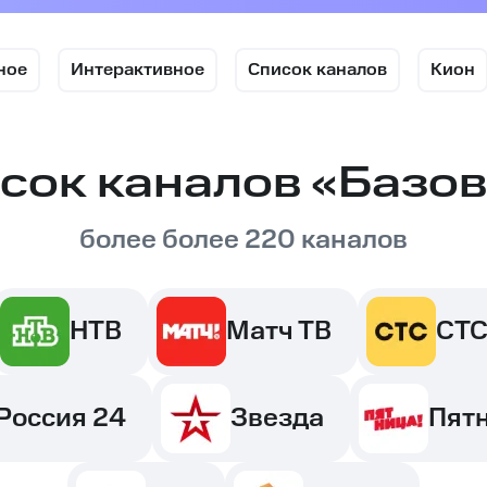
ное
Интерактивное
Список каналов
Кион
сок каналов «Базо
более более 220 каналов
НТВ
Матч ТВ
СТ
Россия 24
Звезда
Пят