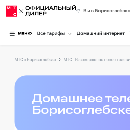
Вы в Борисоглебск
Все тарифы
Домашний интернет
МЕНЮ
МТС в Борисоглебске
МТС ТВ: совершенно новое телев
Домашнее тел
Борисоглебск