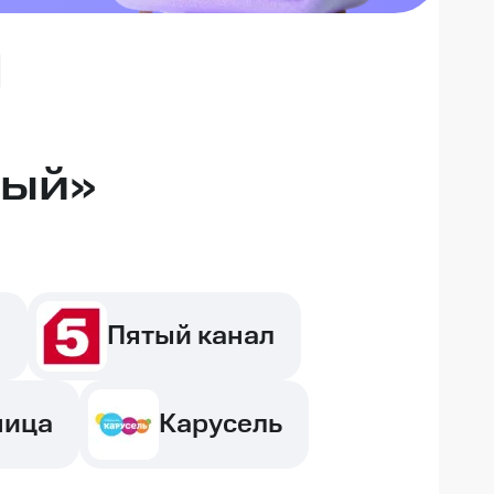
вый»
С
Пятый канал
ница
Карусель