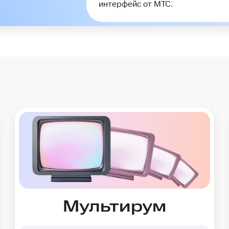
интерфейс от МТС.
Мультирум