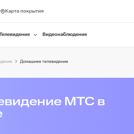
е
Карта покрытия
Телевидение
Видеонаблюдение
идение
Домашнее телевидение
евидение МТС в
е