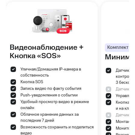
Видеонаблюдение +
Комплект
Кнопка «SOS»
Минима
Уличная/Домашняя IP-камера в
Датчик от
собственность
контрольн
Кнопка SOS
3 бесконт
Запись видео по факту события
Датчик д
Push-уведомления о событии
Управлен
Удобный просмотр видео в режиме
Кнопка S
онлайн
и на клав
Облачное хранение данных за
Датчик д
последние 7 дней
Монтаж о
Возможность сохранить и поделиться
Мониторин
видео
Реагиров